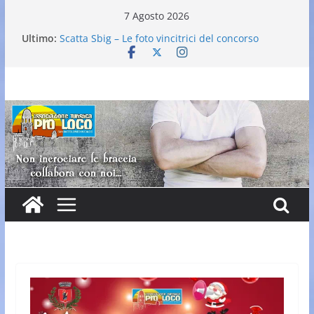
Salta
7 Agosto 2026
al
Ultimo:
Scatta Sbig – Le foto vincitrici del concorso
contenuto
25° Gran Carnevale
Elezione nuovo direttivo
Falò dell’Immacolata
VI Edizione Cantine ai Supportici: Evento
Enogastronomico