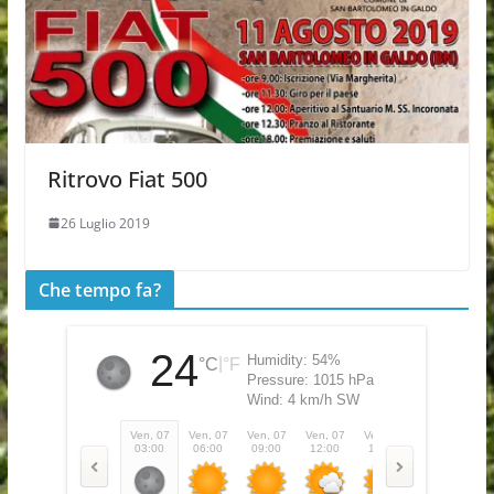
Ritrovo Fiat 500
26 Luglio 2019
Che tempo fa?
24
Humidity:
54%
|
°C
°F
Pressure:
1015 hPa
Wind:
4 km/h SW
Ven, 07
Ven, 07
Ven, 07
Ven, 07
Ven, 07
Ven, 07
Ve
03:00
06:00
09:00
12:00
15:00
18:00
2