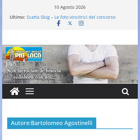
Salta
10 Agosto 2026
al
Ultimo:
Scatta Sbig – Le foto vincitrici del concorso
contenuto
25° Gran Carnevale
Elezione nuovo direttivo
Falò dell’Immacolata
VI Edizione Cantine ai Supportici: Evento
Enogastronomico
Autore:
Bartolomeo Agostinelli