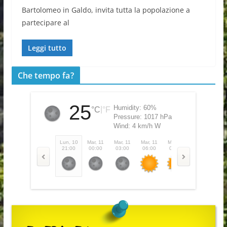
Bartolomeo in Galdo, invita tutta la popolazione a
partecipare al
Leggi tutto
Che tempo fa?
25
Humidity:
60%
|
°C
°F
Pressure:
1017 hPa
Wind:
4 km/h W
Lun, 10
Mar, 11
Mar, 11
Mar, 11
Mar, 11
Mar, 11
Ma
21:00
00:00
03:00
06:00
09:00
12:00
1