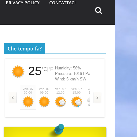
PRIVACY POLICY
CONTATTACI
Che tempo fa?
25
Humidity:
56%
|
°C
°F
Pressure:
1016 hPa
Wind:
5 km/h SW
Ven, 07
Ven, 07
Ven, 07
Ven, 07
Ven, 07
Ven, 07
Sab, 08
06:00
09:00
12:00
15:00
18:00
21:00
00:00