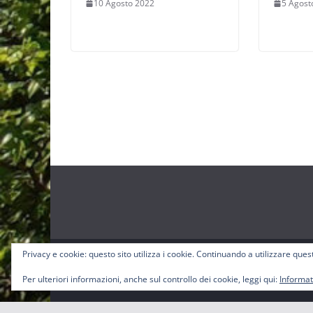
10 Agosto 2022
5 Agost
Privacy e cookie: questo sito utilizza i cookie. Continuando a utilizzare quest
Copyright © 2026
Pro-Loco Sbig
. Tutti i diritti riserva
Tema:
ColorMag
di ThemeGrill. Powered by
WordPr
Per ulteriori informazioni, anche sul controllo dei cookie, leggi qui:
Informat