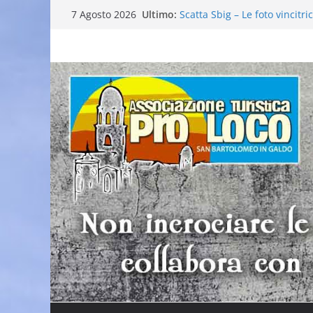
Salta
Ultimo:
Scatta Sbig – Le foto vincitri
7 Agosto 2026
al
25° Gran Carnevale
Elezione nuovo direttivo
contenuto
Falò dell’Immacolata
VI Edizione Cantine ai Supp