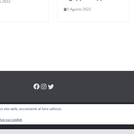
o 2022
5 Agosto 2022
Facebook
Instagram
Twitter
o sito web, acconsenti al loro utilizzo.
ti.
ess
.
iva sui cookie