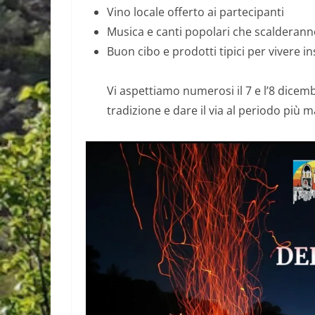
Vino locale offerto ai partecipanti
Musica e canti popolari che scalderann
Buon cibo e prodotti tipici per vivere 
Vi aspettiamo numerosi il 7 e l’8 dicem
tradizione e dare il via al periodo più m