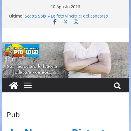
Salta
10 Agosto 2026
al
Ultimo:
Scatta Sbig – Le foto vincitrici del concorso
contenuto
25° Gran Carnevale
Elezione nuovo direttivo
Falò dell’Immacolata
VI Edizione Cantine ai Supportici: Evento
Enogastronomico
Pub