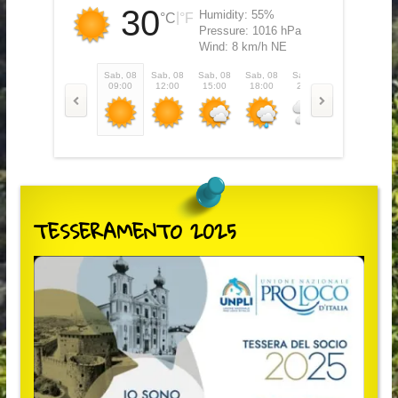
30
Humidity:
55%
|
°C
°F
Pressure:
1016 hPa
Wind:
8 km/h NE
Sab, 08
Sab, 08
Sab, 08
Sab, 08
Sab, 08
Dom, 09
Do
09:00
12:00
15:00
18:00
21:00
00:00
0
TESSERAMENTO 2025