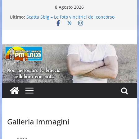
Salta
8 Agosto 2026
al
Ultimo:
Scatta Sbig – Le foto vincitrici del concorso
contenuto
25° Gran Carnevale
Elezione nuovo direttivo
Falò dell’Immacolata
VI Edizione Cantine ai Supportici: Evento
Enogastronomico
Galleria Immagini