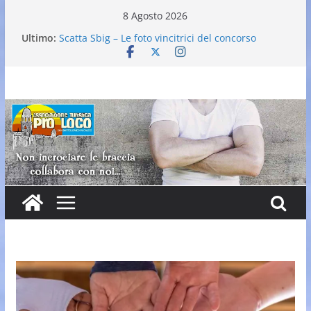
Salta
8 Agosto 2026
al
Ultimo:
Scatta Sbig – Le foto vincitrici del concorso
contenuto
25° Gran Carnevale
Elezione nuovo direttivo
Falò dell’Immacolata
VI Edizione Cantine ai Supportici: Evento
Enogastronomico