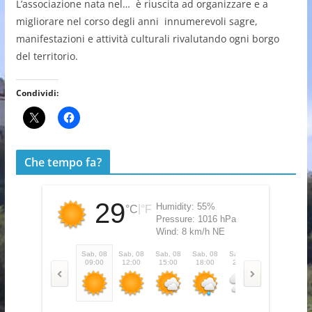
L’associazione nata nel… è riuscita ad organizzare e a
migliorare nel corso degli anni innumerevoli sagre,
manifestazioni e attività culturali rivalutando ogni borgo
del territorio.
Condividi:
Che tempo fa?
29
Humidity:
55%
|
°C
°F
Pressure:
1016 hPa
Wind:
8 km/h NE
Sab, 08
Sab, 08
Sab, 08
Sab, 08
Sab, 08
Dom, 09
Do
09:00
12:00
15:00
18:00
21:00
00:00
0