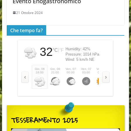
Evento Enogastronomico
21 Ottobre 2024
Che tempo fa?
32
Humidity:
42%
|
°C
°F
Pressure:
1014 hPa
Wind:
5 km/h NE
Gio, 06
Gio, 06
Ven, 07
Ven, 07
Ven, 07
Ven, 07
Ve
18:00
21:00
00:00
03:00
06:00
09:00
1
TESSERAMENTO 2025