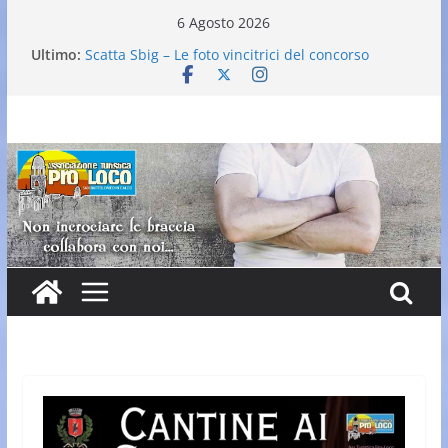
Salta
6 Agosto 2026
al
Ultimo:
Scatta Sbig – Le foto vincitrici del concorso
contenuto
25° Gran Carnevale
Elezione nuovo direttivo
Falò dell’Immacolata
VI Edizione Cantine ai Supportici: Evento
Enogastronomico