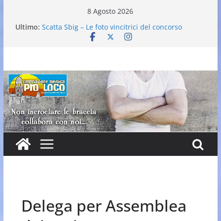
Salta
8 Agosto 2026
al
Ultimo:
Scatta Sbig – Le foto vincitrici del concorso
contenuto
25° Gran Carnevale
Elezione nuovo direttivo
Falò dell’Immacolata
VI Edizione Cantine ai Supportici: Evento
Enogastronomico
Delega per Assemblea