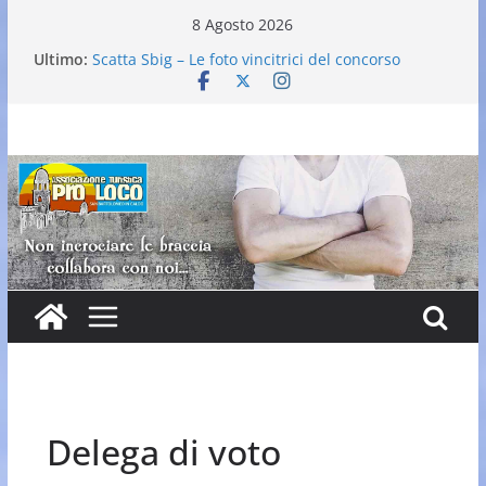
Salta
8 Agosto 2026
al
Ultimo:
Scatta Sbig – Le foto vincitrici del concorso
contenuto
25° Gran Carnevale
Elezione nuovo direttivo
Falò dell’Immacolata
VI Edizione Cantine ai Supportici: Evento
Enogastronomico
Delega di voto