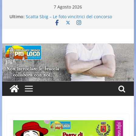
Salta
7 Agosto 2026
al
Ultimo:
Scatta Sbig – Le foto vincitrici del concorso
contenuto
25° Gran Carnevale
Elezione nuovo direttivo
Falò dell’Immacolata
VI Edizione Cantine ai Supportici: Evento
Enogastronomico