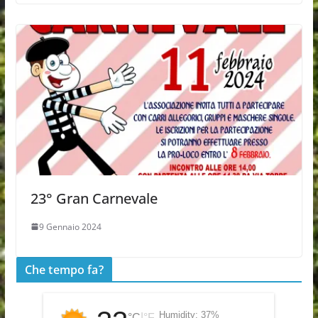
23° Gran Carnevale
9 Gennaio 2024
Che tempo fa?
Humidity:
37%
|
°C
°F