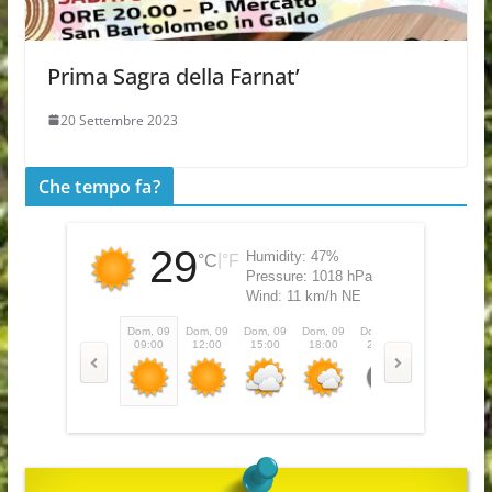
Prima Sagra della Farnat’
20 Settembre 2023
Che tempo fa?
29
Humidity:
47%
|
°C
°F
Pressure:
1018 hPa
Wind:
11 km/h NE
Dom, 09
Dom, 09
Dom, 09
Dom, 09
Dom, 09
Lun, 10
Lu
09:00
12:00
15:00
18:00
21:00
00:00
0