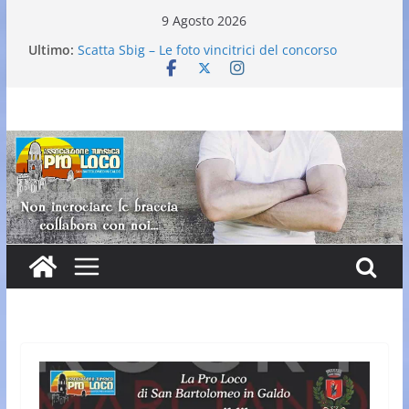
Salta
9 Agosto 2026
al
Ultimo:
Scatta Sbig – Le foto vincitrici del concorso
contenuto
25° Gran Carnevale
Elezione nuovo direttivo
Falò dell’Immacolata
VI Edizione Cantine ai Supportici: Evento
Enogastronomico