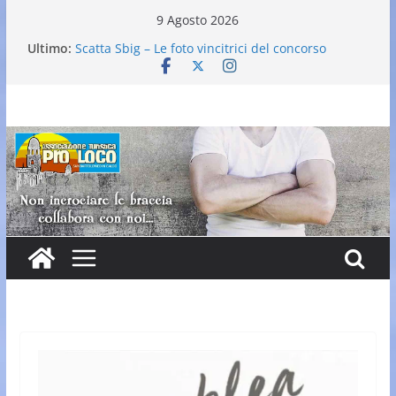
Salta
9 Agosto 2026
al
Ultimo:
Scatta Sbig – Le foto vincitrici del concorso
contenuto
25° Gran Carnevale
Elezione nuovo direttivo
Falò dell’Immacolata
VI Edizione Cantine ai Supportici: Evento
Enogastronomico