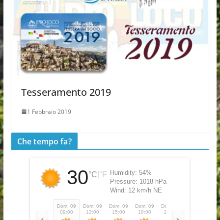
Tesseramento 2019
1 Febbraio 2019
Che tempo fa?
30
Humidity:
54%
|
°C
°F
Pressure:
1018 hPa
Wind:
12 km/h NE
Dom, 09
Dom, 09
Dom, 09
Dom, 09
Dom, 09
Lun, 10
Lu
09:00
12:00
15:00
18:00
21:00
00:00
0