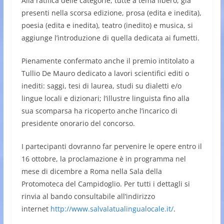
Alla ratifica delle categorie, tutte a tema libero, già
presenti nella scorsa edizione, prosa (edita e inedita),
poesia (edita e inedita), teatro (inedito) e musica, si
aggiunge l’introduzione di quella dedicata ai fumetti.
Pienamente confermato anche il premio intitolato a
Tullio De Mauro dedicato a lavori scientifici editi o
inediti: saggi, tesi di laurea, studi su dialetti e/o
lingue locali e dizionari; l’illustre linguista fino alla
sua scomparsa ha ricoperto anche l’incarico di
presidente onorario del concorso.
I partecipanti dovranno far pervenire le opere entro il
16 ottobre, la proclamazione è in programma nel
mese di dicembre a Roma nella Sala della
Protomoteca del Campidoglio. Per tutti i dettagli si
rinvia al bando consultabile all’indirizzo
internet
http://www.salvalatualingualocale.it/
.