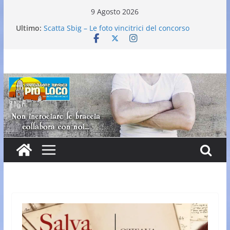
Salta
9 Agosto 2026
al
Ultimo:
Scatta Sbig – Le foto vincitrici del concorso
contenuto
25° Gran Carnevale
Elezione nuovo direttivo
Falò dell’Immacolata
VI Edizione Cantine ai Supportici: Evento
Enogastronomico