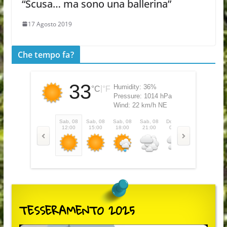
“Scusa… ma sono una ballerina”
17 Agosto 2019
Che tempo fa?
33
Humidity:
36%
|
°C
°F
Pressure:
1014 hPa
Wind:
22 km/h NE
Sab, 08
Sab, 08
Sab, 08
Sab, 08
Dom, 09
Dom, 09
Do
12:00
15:00
18:00
21:00
00:00
03:00
0
TESSERAMENTO 2025