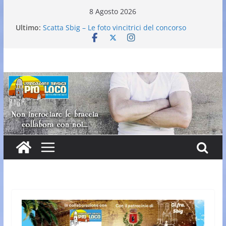
Salta
8 Agosto 2026
al
Ultimo:
Scatta Sbig – Le foto vincitrici del concorso
contenuto
25° Gran Carnevale
Elezione nuovo direttivo
Falò dell’Immacolata
VI Edizione Cantine ai Supportici: Evento
Enogastronomico