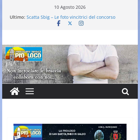
Salta
10 Agosto 2026
al
Ultimo:
Scatta Sbig – Le foto vincitrici del concorso
contenuto
25° Gran Carnevale
Elezione nuovo direttivo
Falò dell’Immacolata
VI Edizione Cantine ai Supportici: Evento
Enogastronomico