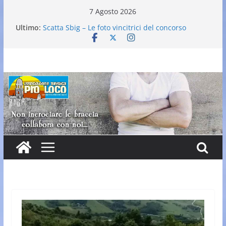
Salta
7 Agosto 2026
al
Ultimo:
Scatta Sbig – Le foto vincitrici del concorso
contenuto
25° Gran Carnevale
Elezione nuovo direttivo
Falò dell’Immacolata
VI Edizione Cantine ai Supportici: Evento
Enogastronomico