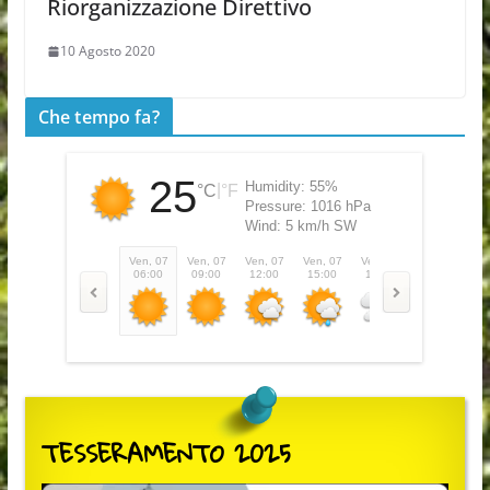
Riorganizzazione Direttivo
10 Agosto 2020
Che tempo fa?
25
Humidity:
55%
|
°C
°F
Pressure:
1016 hPa
Wind:
5 km/h SW
Ven, 07
Ven, 07
Ven, 07
Ven, 07
Ven, 07
Ven, 07
Sa
06:00
09:00
12:00
15:00
18:00
21:00
0
TESSERAMENTO 2025