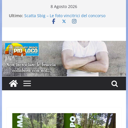
Salta
8 Agosto 2026
al
Ultimo:
Scatta Sbig – Le foto vincitrici del concorso
contenuto
25° Gran Carnevale
Elezione nuovo direttivo
Falò dell’Immacolata
VI Edizione Cantine ai Supportici: Evento
Enogastronomico