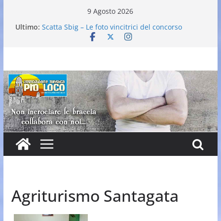
Salta
9 Agosto 2026
al
Ultimo:
Scatta Sbig – Le foto vincitrici del concorso
contenuto
25° Gran Carnevale
Elezione nuovo direttivo
Falò dell’Immacolata
VI Edizione Cantine ai Supportici: Evento
Enogastronomico
Agriturismo Santagata