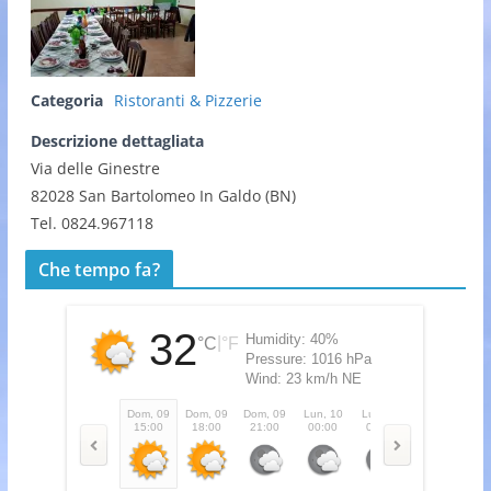
Categoria
Ristoranti & Pizzerie
Descrizione dettagliata
Via delle Ginestre
82028 San Bartolomeo In Galdo (BN)
Tel. 0824.967118
Che tempo fa?
32
Humidity:
40%
|
°C
°F
Pressure:
1016 hPa
Wind:
23 km/h NE
Dom, 09
Dom, 09
Dom, 09
Lun, 10
Lun, 10
Lun, 10
Lu
15:00
18:00
21:00
00:00
03:00
06:00
0